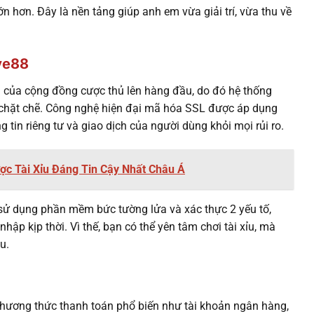
 hơn. Đây là nền tảng giúp anh em vừa giải trí, vừa thu về
ve88
n của cộng đồng cược thủ lên hàng đầu, do đó hệ thống
 chặt chẽ. Công nghệ hiện đại mã hóa SSL được áp dụng
 tin riêng tư và giao dịch của người dùng khỏi mọi rủi ro.
ược Tài Xỉu Đáng Tin Cậy Nhất Châu Á
sử dụng phần mềm bức tường lửa và xác thực 2 yếu tố,
ập kịp thời. Vì thế, bạn có thể yên tâm chơi tài xỉu, mà
u.
ương thức thanh toán phổ biến như tài khoản ngân hàng,