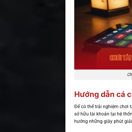
Ch
Hướng dẫn cá cư
Để có thể trải nghiệm chơi t
sở hữu tài khoản tại hệ thố
hưởng những giây phút giải 