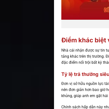
Điểm khác biệt 
Nhà cái nhận được sự tin t
tảng khác trên thị trường.
đặc điểm nổi trội bất kỳ t
Tỷ lệ trả thưởng siê
Đơn vị sở hữu nguồn lực tài
nên đơn giản hơn bao giờ hế
khủng, giúp anh em gặt hái
Chính sách hấp dẫn này nha