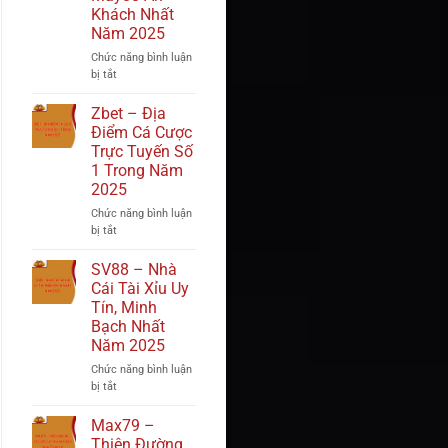
Tài
Khách Nhất
Xỉu
Năm 2025
Đỉnh
Của
Chức năng bình luận
Chóp
bị tắt
ở
Năm
Review
2025
Thiên
Zbet – Địa
Đường
Điểm Cá Cược
Tài
Trực Tuyến Số
Xỉu
1 Trong Năm
May88
2025
Ăn
Khách
Chức năng bình luận
Nhất
bị tắt
ở
Năm
Zbet
2025
–
SV88 – Nhà
Địa
Cái Tài Xỉu Uy
Điểm
Tín, Minh
Cá
Bạch Nhất
Cược
Năm 2025
Trực
Tuyến
Chức năng bình luận
Số
bị tắt
ở
1
SV88
Trong
–
Max79 –
Năm
Nhà
Thiên Đường