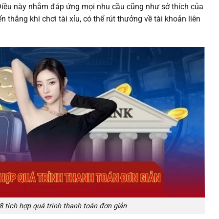
o. Điều này nhằm đáp ứng mọi nhu cầu cũng như sở thích của
n thắng khi chơi tài xỉu, có thể rút thưởng về tài khoản liên
8 tích hợp quá trình thanh toán đơn giản