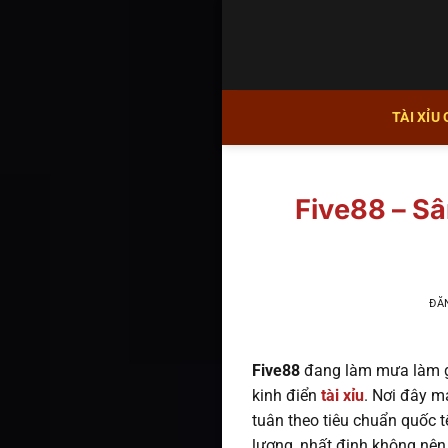
Bỏ
qua
nội
dung
TÀI XỈU
Five88 – S
ĐĂ
Five88
đang làm mưa làm gi
kinh điển
tài xỉu
. Nơi đây m
tuân theo tiêu chuẩn quốc 
lượng, nhất định không nên 