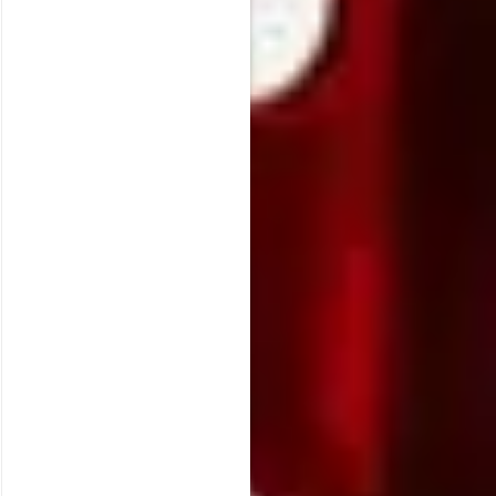
Đỉnh
Giá
Cao
Chi
2025
Tiết
Cổng
Game
Tài
Xỉu
Hitclub
Cho
Newbie
2025