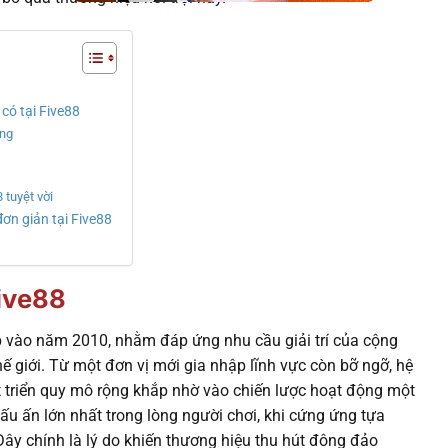
 có tại Five88
ủng
 tuyệt vời
ơn giản tại Five88
ive88
p vào năm 2010, nhằm đáp ứng nhu cầu giải trí của cộng
ế giới. Từ một đơn vị mới gia nhập lĩnh vực còn bỡ ngỡ, hệ
 triển quy mô rộng khắp nhờ vào chiến lược hoạt động một
ấu ấn lớn nhất trong lòng người chơi, khi cứng ứng tựa
Đây chính là lý do khiến thương hiệu thu hút đông đảo