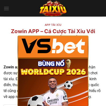
Bỏ
qua
nội
dung
APP TÀI XỈU
Zowin APP – Cá Cược Tài Xỉu Với
Không Gian Đẳng Cấp
×
ĐĂNG VÀO
THÁNG MƯỜI MỘT 4, 2025
BỞI
SEO
Zowin app
đang làm mưa làm gió trên thị trường, nhận
được sự đón nhận của đông đảo cược thủ đam mê chơi
tài xỉu. Đặc biệt là siêu phẩm
tai xiu online
biến thể kinh
điển, thường xuyên xuất hiện trong những sòng bạc quốc
tế cũng được tích hợp tại ứng dụng này. Nếu muốn hiểu rõ
về app nhà cái, hãy theo dõi bài viết chi tiết dưới đây.