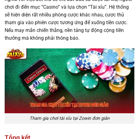
chơi đi đến mục “Casino” và lựa chọn “Tài xỉu”. Hệ thống
sẽ hiện diện rất nhiều phòng cược khác nhau, cược thủ
tham gia vào phiên cược tương ứng để xuống tiền cược.
Nếu may mắn chiến thắng, nền tảng tự động cộng tiền
thưởng mà không phải thông báo.
Tham gia chơi tài xỉu tại Zowin đơn giản
Tổng kết