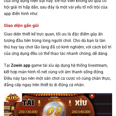
của ứng dụng hiện đại này. Để hội viên không bỏ qua cơ
hội giải trí hấp dẫn, sau đây là một vài yếu tố nổi trội của
app điển hình như:
Giao diện gần gũi
Giao diện thiết kế trực quan, tối ưu là đặc điểm gây ấn
tượng đầu tiên trong lòng người chơi. Cho dù bạn là tân
thủ hay tay chơi lão làng đã có kinh nghiệm, với cách bố trí
của ứng dụng đều có thể thao tác nhanh chóng, dễ dàng.
Tại
Zowin app
game tài xỉu áp dụng hệ thống livestream,
kết hợp màn hình rõ nét cùng với âm thanh sống động.
Điều này tạo nên một sân chơi cá cược vô cùng chân thực,
đẳng cấp ngay trên thiết bị di động cá nhân.