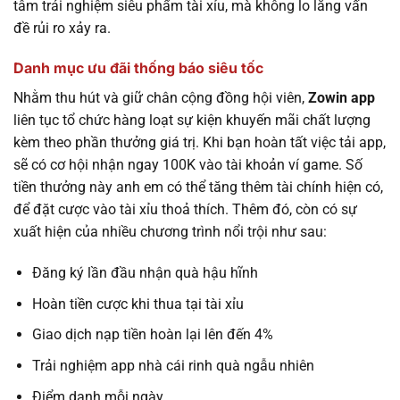
tâm trải nghiệm siêu phẩm tài xỉu, mà không lo lắng vấn
đề rủi ro xảy ra.
Danh mục ưu đãi thống báo siêu tốc
Nhằm thu hút và giữ chân cộng đồng hội viên,
Zowin app
liên tục tổ chức hàng loạt sự kiện khuyến mãi chất lượng
kèm theo phần thưởng giá trị. Khi bạn hoàn tất việc tải app,
sẽ có cơ hội nhận ngay 100K vào tài khoản ví game. Số
tiền thưởng này anh em có thể tăng thêm tài chính hiện có,
để đặt cược vào tài xỉu thoả thích. Thêm đó, còn có sự
xuất hiện của nhiều chương trình nổi trội như sau:
Đăng ký lần đầu nhận quà hậu hĩnh
Hoàn tiền cược khi thua tại tài xỉu
Giao dịch nạp tiền hoàn lại lên đến 4%
Trải nghiệm app nhà cái rinh quà ngẫu nhiên
Điểm danh mỗi ngày