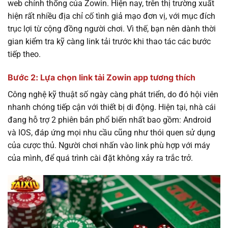
web chính thống của Zowin. Hiện nay, trên thị trường xuất
hiện rất nhiều địa chỉ cố tình giả mạo đơn vị, với mục đích
trục lợi từ cộng đồng người chơi. Vì thế, bạn nên dành thời
gian kiểm tra kỹ càng link tải trước khi thao tác các bước
tiếp theo.
Bước 2: Lựa chọn link tải Zowin app tương thích
Công nghệ kỹ thuật số ngày càng phát triển, do đó hội viên
nhanh chóng tiếp cận với thiết bị di động. Hiện tại, nhà cái
đang hỗ trợ 2 phiên bản phổ biến nhất bao gồm: Android
và IOS, đáp ứng mọi nhu cầu cũng như thói quen sử dụng
của cược thủ. Người chơi nhấn vào link phù hợp với máy
của mình, để quá trình cài đặt không xảy ra trắc trở.