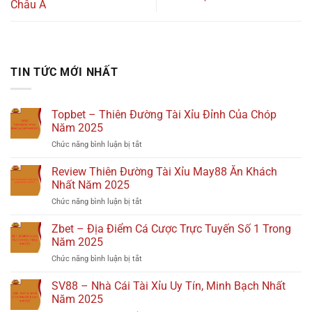
Châu Á
TIN TỨC MỚI NHẤT
Topbet – Thiên Đường Tài Xỉu Đỉnh Của Chóp
Năm 2025
Chức năng bình luận bị tắt
ở
Topbet
–
Review Thiên Đường Tài Xỉu May88 Ăn Khách
Thiên
Nhất Năm 2025
Đường
Chức năng bình luận bị tắt
ở
Tài
Review
Xỉu
Thiên
Zbet – Địa Điểm Cá Cược Trực Tuyến Số 1 Trong
Đỉnh
Đường
Của
Năm 2025
Tài
Chóp
Chức năng bình luận bị tắt
ở
Xỉu
Năm
Zbet
May88
2025
–
SV88 – Nhà Cái Tài Xỉu Uy Tín, Minh Bạch Nhất
Ăn
Địa
Khách
Năm 2025
Điểm
Nhất