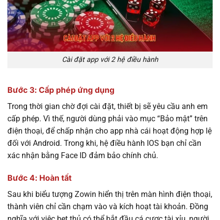
Cài đặt app với 2 hệ điều hành
Bước 3: Cấp phép ứng dụng
Trong thời gian chờ đợi cài đặt, thiết bị sẽ yêu cầu anh em
cấp phép. Vì thế, người dùng phải vào mục “Bảo mật” trên
điện thoại, để chấp nhận cho app nhà cái hoạt động hợp lệ
đối với Android. Trong khi, hệ điều hành IOS bạn chỉ cần
xác nhận bằng Face ID đảm bảo chính chủ.
Bước 4: Hoàn tất
Sau khi biểu tượng Zowin hiển thị trên màn hình điện thoại,
thành viên chỉ cần chạm vào và kích hoạt tài khoản. Đồng
nghĩa với việc bet thủ có thể bắt đầu cá cược tài xỉu, người