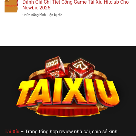
–
Đánh Giá Chi Tiết Cổng Game Tài Xỉu Hitclub Cho
Khuấy
Khám
Động
Newbie 2025
Phá
Cộng
Chức năng bình luận bị tắt
ở
Cổng
Đồng
Đánh
Game
Người
Giá
Tài
Chơi
Chi
Xỉu
Tiết
Đổi
Cổng
Thưởng
Game
Đỉnh
Tài
Cao
Xỉu
2025
Hitclub
Cho
Newbie
2025
Tài Xỉu
– Trang tổng hợp review nhà cái, chia sẻ kinh