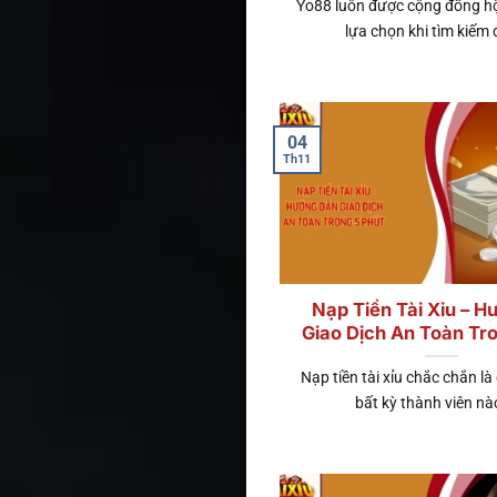
Yo88 luôn được cộng đồng hội
lựa chọn khi tìm kiếm đị
04
Th11
Nạp Tiền Tài Xỉu – 
Giao Dịch An Toàn Tr
Nạp tiền tài xỉu chắc chắn là
bất kỳ thành viên nào 