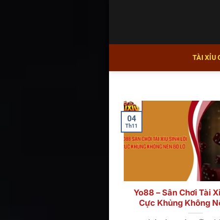
Bỏ
qua
nội
dung
TÀI XỈU
04
Th11
Yo88 – Sân Chơi Tài Xỉ
Cực Khủng Không N