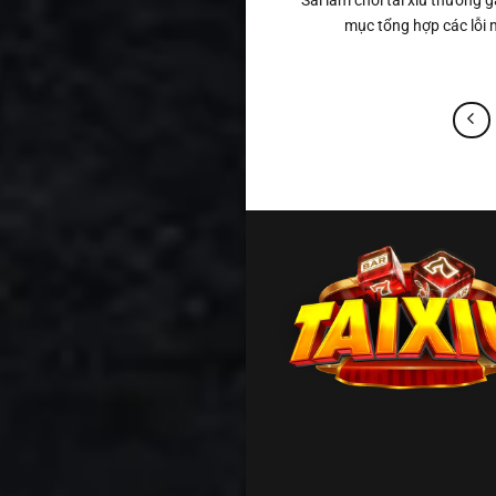
Sai lầm chơi tài xỉu thường 
mục tổng hợp các lỗi m