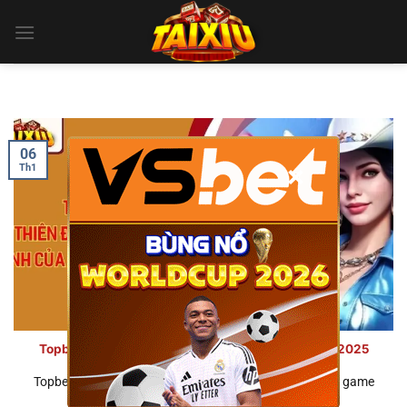
Bỏ
qua
nội
dung
06
×
Th1
Topbet – Thiên Đường Tài Xỉu Đỉnh Của Chóp Năm 2025
Topbet ghi dấu ấn trong lòng người chơi với bộ sưu tập game
giải trí [...]