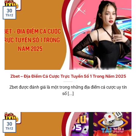
30
Th12
Zbet – Địa Điểm Cá Cược Trực Tuyến Số 1 Trong Năm 2025
Zbet được đánh giá là một trong những địa điểm cá cược uy tín
số [...]
30
Th12