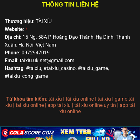
THÔNG TIN LIÊN HỆ
Thương hiệu
: TÀI XỈU
Website
:
/
Địa chỉ
: 15 Ng. 58A P. Hoàng Đạo Thành, Hạ Đình, Thanh
Xuân, Hà Nội, Việt Nam
Phone
: 0972947019
Email
:
taixiu.uk.net@gmail.com
Hashtag
: #taixiu, #taixiu_casino, #taixiu_game,
#taixiu_cong_game
Từ khóa tìm kiếm
: tài xỉu | tài xỉu online | tai xiu | game tài
xỉu | tai xiu online | app tài xỉu | tài xỉu online uy tín | app tài
xỉu online