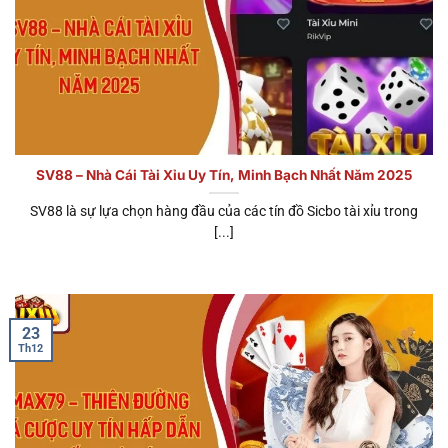
SV88 – Nhà Cái Tài Xỉu Uy Tín, Minh Bạch Nhất Năm 2025
SV88 là sự lựa chọn hàng đầu của các tín đồ Sicbo tài xỉu trong
[...]
23
Th12