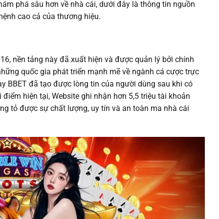
m phá sâu hơn về nhà cái, dưới đây là thông tin nguồn
 mệnh cao cả của thương hiệu.
6, nền tảng này đã xuất hiện và được quản lý bởi chính
 những quốc gia phát triển mạnh mẽ về ngành cá cược trực
này BBET đã tạo được lòng tin của người dùng sau khi có
i điểm hiện tại, Website ghi nhận hơn 5,5 triệu tài khoản
ng tỏ được sự chất lượng, uy tín và an toàn ma nhà cái