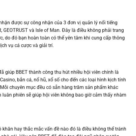
 nhận được sự công nhận của 3 đơn vị quản lý nổi tiếng
GEOTRUST và Isle of Man. Đây là điều không phải trang
c, do đó bạn hoàn toàn có thể yên tâm khi cung cấp thông
ch vụ cá cược và giải trí.
đã giúp BBET thành công thu hút nhiều hội viên chính là
sino, bắn cá, nổ hũ, xổ số cho đến các loại hình kịch tính
. Mỗi chuyên mục đều có sẵn hàng trăm sản phẩm khác
ệm luân phiên sẽ giúp hội viên không bao giờ cảm thấy nhàm
ó khăn hay thắc mắc vấn đề nào đó là điều không thể tránh