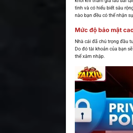
khỏi khi tham gia lâu dài t
tình và có hiểu biết sâu rộn
nào bạn đều có thể nhận sự 
Mức độ bảo mật ca
Nhà cái đã chú trọng đầu tư
Do đó tài khoản của bạn sẽ
thể xâm nhập.