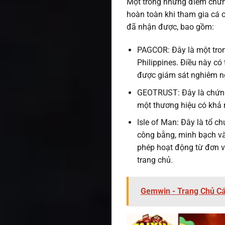
Một trong những điểm chứng
hoàn toàn khi tham gia cá 
đã nhận được, bao gồm:
PAGCOR: Đây là một trong
Philippines. Điều này có
được giám sát nghiêm n
GEOTRUST: Đây là chứng
một thương hiệu có khả 
Isle of Man: Đây là tổ c
công bằng, minh bạch và
phép hoạt động từ đơn vị
trang chủ.
Gemwin - Trang Chủ Cá