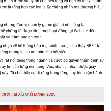
 minh được sự uy tín của nền tảng và bạn có thể yên tâm
cược là tổng hợp các loại giấy chứng nhận mà thương hiệu
 những đơn vị quản lý game giải trí nổi tiếng tại
 thể chứng tỏ được rằng mọi hoạt động tại Website đều
gặt và đảm bảo an toàn.
 nhận về hệ thống bảo mật chất lượng, cho thấy BBET là
năng mang lại sự an toàn cho hội viên.
hức rất nổi tiếng trong ngành cá cược có quyền thẩm định sự
 uy tín của từng nền tảng. Việc nhà cái nhận được giấy
 này đã cho thấy sự rõ ràng trong từng quy trình vận hành
 Cược Tài Xỉu Chất Lượng 2025