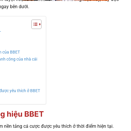
ngay bên dưới.
T
n của BBET
hành công của nhà cái
 được yêu thích ở BBET
ng hiệu BBET
m nền tảng cá cược được yêu thích ở thời điểm hiện tại.