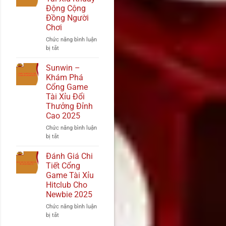
Uy
Bạc
Động Cộng
Tín
Đánh
Đồng Người
Tài
Chơi
Xỉu
Xanh
Chức năng bình luận
Chín
bị tắt
ở
Nhất
Iwin
2025
–
Sunwin –
Nhà
Khám Phá
Cái
Cổng Game
Tài
Tài Xỉu Đổi
Xỉu
Thưởng Đỉnh
Khuấy
Cao 2025
Động
Cộng
Chức năng bình luận
Đồng
bị tắt
ở
Người
Sunwin
Chơi
–
Đánh Giá Chi
Khám
Tiết Cổng
Phá
Game Tài Xỉu
Cổng
Hitclub Cho
Game
Newbie 2025
Tài
Xỉu
Chức năng bình luận
Đổi
bị tắt
ở
Thưởng
Đánh