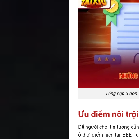
Tổng hợp 3 đơn v
Ưu điểm nổi trộ
Để người chơi tin tưởng cũ
ở thời điểm hiện tại, BBET 