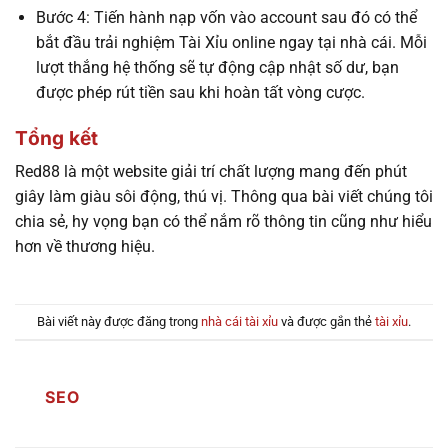
Bước 4: Tiến hành nạp vốn vào account sau đó có thể
bắt đầu trải nghiệm Tài Xỉu online ngay tại nhà cái. Mỗi
lượt thắng hệ thống sẽ tự động cập nhật số dư, bạn
được phép rút tiền sau khi hoàn tất vòng cược.
Tổng kết
Red88 là một website giải trí chất lượng mang đến phút
giây làm giàu sôi động, thú vị. Thông qua bài viết chúng tôi
chia sẻ, hy vọng bạn có thể nắm rõ thông tin cũng như hiểu
hơn về thương hiệu.
Bài viết này được đăng trong
nhà cái tài xỉu
và được gắn thẻ
tài xỉu
.
SEO