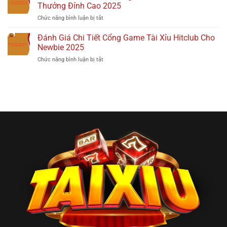
Nhà
Xanh
Thưởng Đỉnh Cao 2025
Tín
Cái
Chín
Chức năng bình luận bị tắt
ở
Tài
Nhất
Sunwin
Xỉu
2025
–
Đánh Giá Chi Tiết Cổng Game Tài Xỉu Hitclub Cho
Khuấy
Khám
Động
Newbie 2025
Phá
Cộng
Chức năng bình luận bị tắt
ở
Cổng
Đồng
Đánh
Game
Người
Giá
Tài
Chơi
Chi
Xỉu
Tiết
Đổi
Cổng
Thưởng
Game
Đỉnh
Tài
Cao
Xỉu
2025
Hitclub
Cho
Newbie
2025