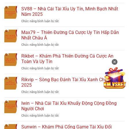
Zbet
May88
2025
–
SV88 – Nhà Cái Tài Xỉu Uy Tín, Minh Bạch Nhất
Ăn
Địa
Khách
Năm 2025
Điểm
Nhất
Chức năng bình luận bị tắt
ở
Cá
Năm
SV88
Cược
2025
–
Max79 – Thiên Đường Cá Cược Uy Tín Hấp Dẫn
Trực
Nhà
Tuyến
Nhất Châu Á
Cái
Số
Chức năng bình luận bị tắt
ở
Tài
1
Max79
Xỉu
Trong
–
Rikbet – Khám Phá Thiên Đường Cá Cược An
Uy
Năm
Thiên
Tín,
Toàn Và Uy Tín
2025
✕
Đường
Minh
Chức năng bình luận bị tắt
ở
Cá
Bạch
Rikbet
Cược
Nhất
–
Rikvip – Sòng Bạc Đánh Tài Xỉu Xanh Chín Nhất
Uy
Năm
Khám
Tín
2025
2025
Phá
Hấp
Chức năng bình luận bị tắt
ở
Thiên
Dẫn
Rikvip
Đường
Nhất
–
Iwin – Nhà Cái Tài Xỉu Khuấy Động Cộng Đồng
Cá
Châu
Sòng
Cược
Người Chơi
Á
Bạc
An
Chức năng bình luận bị tắt
ở
Đánh
Toàn
Iwin
Tài
Và
–
Sunwin – Khám Phá Cổng Game Tài Xỉu Đổi
Xỉu
Uy