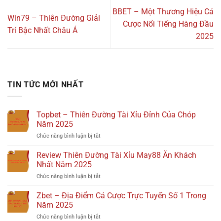
BBET – Một Thương Hiệu Cá
Win79 – Thiên Đường Giải
Cược Nổi Tiếng Hàng Đầu
Trí Bậc Nhất Châu Á
2025
TIN TỨC MỚI NHẤT
Topbet – Thiên Đường Tài Xỉu Đỉnh Của Chóp
Năm 2025
Chức năng bình luận bị tắt
ở
Topbet
–
Review Thiên Đường Tài Xỉu May88 Ăn Khách
Thiên
Nhất Năm 2025
Đường
Chức năng bình luận bị tắt
ở
Tài
Review
Xỉu
Thiên
Zbet – Địa Điểm Cá Cược Trực Tuyến Số 1 Trong
Đỉnh
Đường
Của
Năm 2025
Tài
Chóp
Chức năng bình luận bị tắt
ở
Xỉu
Năm