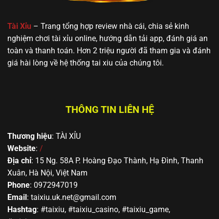
Tài Xỉu
– Trang tổng hợp review nhà cái, chia sẻ kinh
nghiệm chơi tài xỉu online, hướng dẫn tải app, đánh giá an
toàn và thanh toán. Hơn 2 triệu người đã tham gia và đánh
giá hài lòng về hệ thống tai xiu của chúng tôi.
THÔNG TIN LIÊN HỆ
Thương hiệu
: TÀI XỈU
Website
:
/
Địa chỉ
: 15 Ng. 58A P. Hoàng Đạo Thành, Hạ Đình, Thanh
Xuân, Hà Nội, Việt Nam
Phone
: 0972947019
Email
:
taixiu.uk.net@gmail.com
Hashtag
: #taixiu, #taixiu_casino, #taixiu_game,