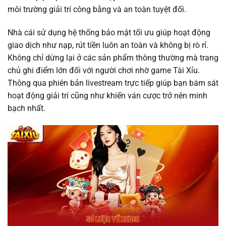
môi trường giải trí công bằng và an toàn tuyệt đối.
Nhà cái sử dụng hệ thống bảo mật tối ưu giúp hoạt động
giao dịch như nạp, rút tiền luôn an toàn và không bị rò rỉ.
Không chỉ dừng lại ở các sản phẩm thông thường mà trang
chủ ghi điểm lớn đối với người chơi nhờ game Tài Xỉu.
Thông qua phiên bản livestream trực tiếp giúp bạn bám sát
hoạt động giải trí cũng như khiến ván cược trở nên minh
bạch nhất.